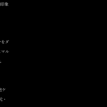
顔印象
分をダ
にマル
。
胞ケ
元・