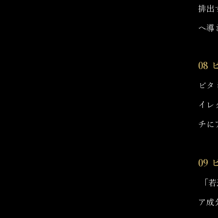
排出
へ導
08
ビタ
イレ
チに
09
「若
ア成