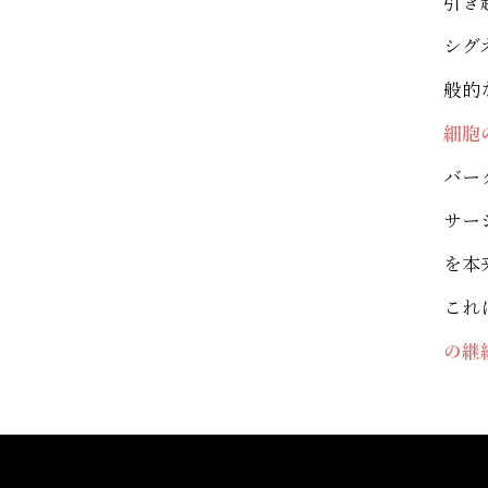
引き
シグ
般的
細胞
バー
サー
を本
これ
の継