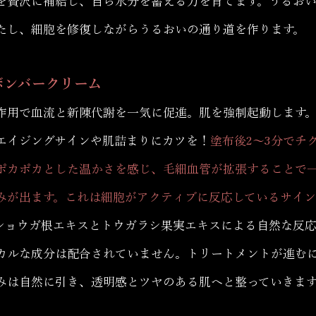
を贅沢に補給し、自ら水分を蓄える力を育てます。うるお
たし、細胞を修復しながらうるおいの通り道を作ります。
 ボンバークリーム
作用で血流と新陳代謝を一気に促進。肌を強制起動します
エイジングサインや肌詰まりにカツを！
塗布後2〜3分でチ
ポカポカとした温かさを感じ、毛細血管が拡張することで
みが出ます。これは細胞がアクティブに反応しているサイ
ショウガ根エキスとトウガラシ果実エキスによる自然な反
カルな成分は配合されていません。トリートメントが進む
みは自然に引き、透明感とツヤのある肌へと整っていきま