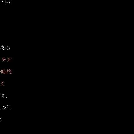
いで肌
。あら
クチク
一時的
ンで
応で、
につれ
す。