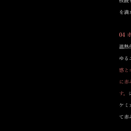
核酸
を満
04
温熱
ゆる
感と
に赤
す。
ケミ
て赤