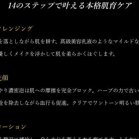
14のステップで叶える本格肌育ケア
 クレンジング
を落としながら肌を耕す、高級美容乳液のようなマイルド
優しくメイクを浮かして肌を柔らかくほぐします。
洗顔
やり濃密泡は肌への摩擦を完全ブロック。ハーブの力で古
栓を除去しながら血行も促進。クリアでワントーン明るい
 ローション