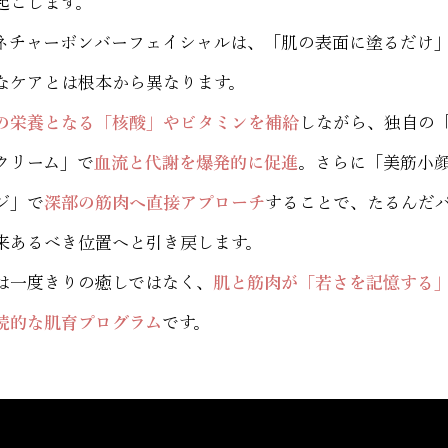
起こします。
ネチャーボンバーフェイシャルは、「肌の表面に塗るだけ
なケアとは根本から異なります。
の栄養となる「核酸」やビタミンを補給
しながら、独自の
クリーム」で
血流と代謝を爆発的に促進
。
さらに「美筋小
ジ」で
深部の筋肉へ直接アプローチ
することで、たるんだ
来あるべき位置へと引き戻します。
は一度きりの癒しではなく、
肌と筋肉が「若さを記憶する
続的な肌育プログラム
です。