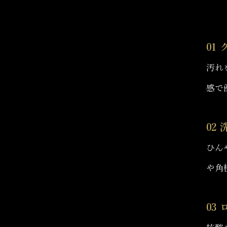
01
汚れ
感で
02 
ひん
や角
03